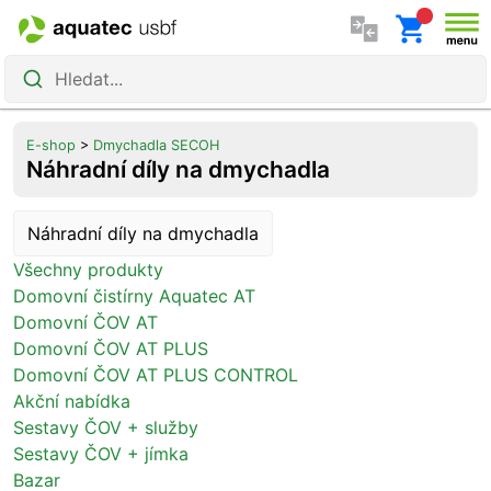
Přeskočit na obsah
Hledat...
Aquatec USBF
E-shop
>
Dmychadla SECOH
>
Náhradní díly na dmychadla
Náhradní díly na dmychadla
Náhradní díly na dmychadla
Všechny produkty
Domovní čistírny Aquatec AT
Domovní ČOV AT
Domovní ČOV AT PLUS
Domovní ČOV AT PLUS CONTROL
Akční nabídka
Sestavy ČOV + služby
Sestavy ČOV + jímka
Bazar