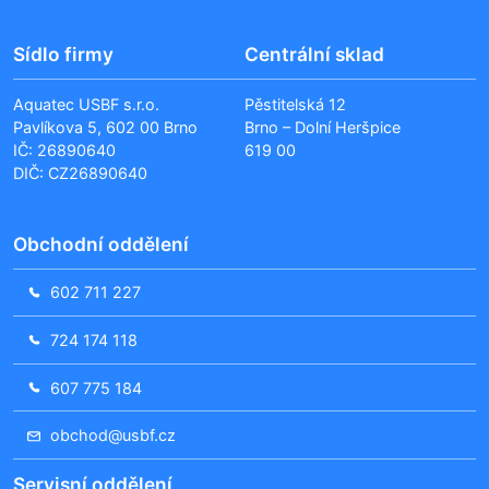
Sídlo firmy
Centrální sklad
Aquatec USBF s.r.o.
Pěstitelská 12
Pavlíkova 5, 602 00 Brno
Brno – Dolní Heršpice
IČ: 26890640
619 00
DIČ: CZ26890640
Obchodní oddělení
602 711 227
724 174 118
607 775 184
obchod@usbf.cz
Servisní oddělení