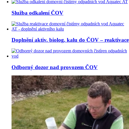
Služba odkalení ČOV
Doplnění aktiv. biolog. kalu do ČOV – reaktivace
Odborný dozor nad provozem ČOV