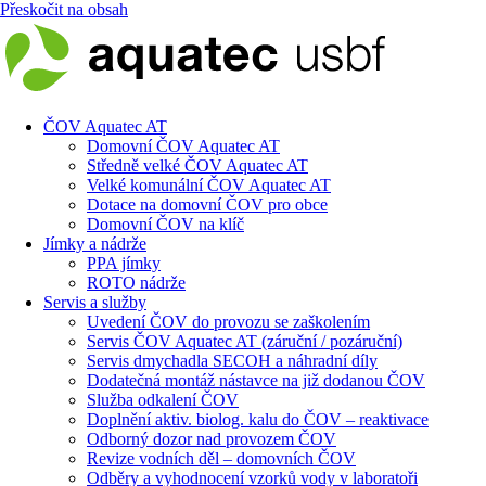
Přeskočit na obsah
ČOV Aquatec AT
Domovní ČOV Aquatec AT
Středně velké ČOV Aquatec AT
Velké komunální ČOV Aquatec AT
Dotace na domovní ČOV pro obce
Domovní ČOV na klíč
Jímky a nádrže
PPA jímky
ROTO nádrže
Servis a služby
Uvedení ČOV do provozu se zaškolením
Servis ČOV Aquatec AT (záruční / pozáruční)
Servis dmychadla SECOH a náhradní díly
Dodatečná montáž nástavce na již dodanou ČOV
Služba odkalení ČOV
Doplnění aktiv. biolog. kalu do ČOV – reaktivace
Odborný dozor nad provozem ČOV
Revize vodních děl – domovních ČOV
Odběry a vyhodnocení vzorků vody v laboratoři