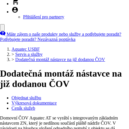
Přihlášení pro partnery
Máte zájem o naše produkty nebo služby a potřebujete poradit?
Potřebujete poradit?
Nezávazná poptávka
Aquatec USBF
>
Servis a služby
>
Dodatečná montáž nástavce na již dodanou ČOV
Dodatečná montáž nástavce na
již dodanou ČOV
Objednat službu
Výkresová dokumentace
Ceník služeb
Domovní ČOV Aquatec AT se vyrábí s integrovaným základním
nástavcem ZN, který je nedílnou součástí pláště nádrže ČOV. V
závislosti na hloubce uložení odpadního potrubí z objektu se dá