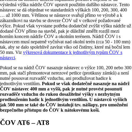
výsledná výška nádrže ČOV upravit použitím dalšího nástavce. Tento
nástavec se dá objednat ve standardních výškách 100, 200, 300, 400
… až 1000 mm. Většinou se nástavce svařují přímo ve výrobě a k
zákazníkovi na stavbu se doveze ČOV už v celkové požadované
výšce. Pokud však vyvstane potřeba dodatečně zvýšit výšku nádrže už
dodané ČOV přímo na stavbě, pak je důležité změřit rozdíl mezi
horním koncem nádrže ČOV a okolním terénem. Nádrž ČOV i s
nástavcem musí nepatrně vyčnívat nad okolní terén (cca 50 - 100 mm)
tak, aby se dalo spolehlivě zavírat víko od čistírny, které má boční lem
50 mm. Viz
výkresová dokumentace k jednotlivým typům ČOV s
nástavci
.
Pokud se na nádrž ČOV nasazuje nástavec o výšce 100, 200 nebo 300
mm, pak stačí přemontovat nerezové petlice (protikusy zámků) a není
nutné posouvat rozvaděč vzduchu, ani prodlužovat hadice k
jednotlivým ventilům.
Pokud se však dodatečně nasazuje na nádrž
ČOV nástavec 400 mm a vyšší, pak je nutné provést posunutí
rozvaděče vzduchu do rukou dosažitelné výšky s nezbytným
prodloužením hadic k jednotlivým ventilům. U nástavců vyšších
jak 500 mm se také do ČOV instalují tzv. nášlapy, pro umožnění
bezpečného přístupu do ČOV k nátokovému koši.
ČOV AT6 – AT8