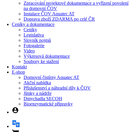
Zpracování projektové dokumentace a vyřízení povolení
na domovní ČOV
Instalace ČOV Aquatec AT
Doprava zboží ZDARMA po celé ČR
Ceníky a dokumentace
Ceníky
Legislativa
Slovník pojmů
Fotogalerie
Video
Výkresová dokumentace
Soubory ke stažení
Kontakt
E-shop
Domovní čistírny Aquatec AT
Akční nabídka
Příslušenství a náhradní díly k ČOV
Jímky a nádrže
Dmychadla SECOH
Bioenzymatické přípravky