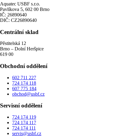
Aquatec USBF s.r.o.
Pavlíkova 5, 602 00 Brno
IČ: 26890640
DIČ: CZ26890640
Centrální sklad
Pěstitelská 12
Brno – Dolní Heršpice
619 00
Obchodní oddělení
602 711 227
724 174 118
607 775 184
obchod@usbf.cz
Servisní oddělení
724 174 119
724 174 117
724 174 111
servis@usbf.cz