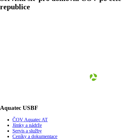
republice
Aquatec USBF
ČOV Aquatec AT
Jímky a nádrže
Servis a služby
Ceníky a dokumentace