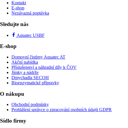
Kontakt
E-shop
Nezávazná poptávka
Sledujte nás
Aquatec USBF
E-shop
Domovní čistírny Aquatec AT
Akční nabídka
Příslušenství a náhradní díly k ČOV
Jímky a nádrže
Dmychadla SECOH
Bioenzymatické přípravky
O nákupu
Obchodní podmínky
Prohlášení správce o zpracování osobních údajů GDPR
Sídlo firmy