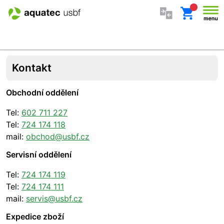
Přeskočit na obsah
Kontakt
Aquatec USBF
Kontakt
Obchodní oddělení
Tel:
602 711 227
Tel:
724 174 118
mail:
obchod@usbf.cz
Servisní oddělení
Tel:
724 174 119
Tel:
724 174 111
mail:
servis@usbf.cz
Expedice zboží