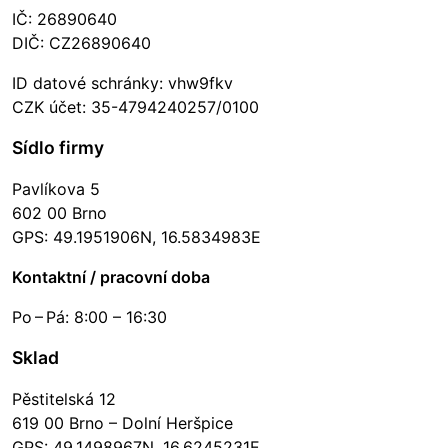
IČ: 26890640
DIČ: CZ26890640
ID datové schránky: vhw9fkv
CZK účet: 35-4794240257/0100
Sídlo firmy
Pavlíkova 5
602 00 Brno
GPS: 49.1951906N, 16.5834983E
Kontaktní / pracovní doba
Po – Pá: 8:00 – 16:30
Sklad
Pěstitelská 12
619 00 Brno – Dolní Heršpice
GPS: 49.1498967N, 16.6245231E