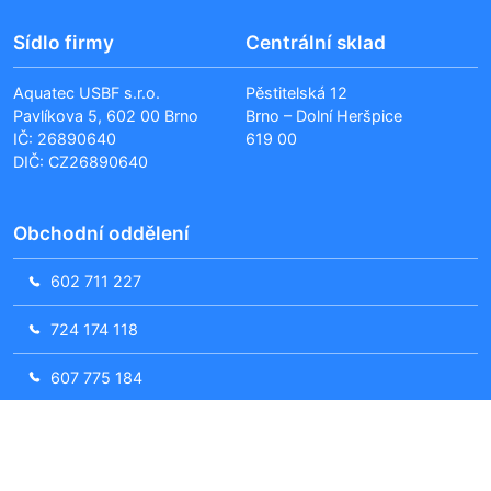
Sídlo firmy
Centrální sklad
Aquatec USBF s.r.o.
Pěstitelská 12
Pavlíkova 5, 602 00 Brno
Brno – Dolní Heršpice
IČ: 26890640
619 00
DIČ: CZ26890640
Obchodní oddělení
602 711 227
724 174 118
607 775 184
obchod@usbf.cz
Servisní oddělení