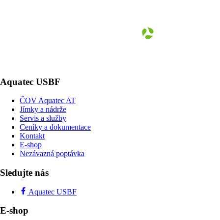
Aquatec USBF
ČOV Aquatec AT
Jímky a nádrže
Servis a služby
Ceníky a dokumentace
Kontakt
E-shop
Nezávazná poptávka
Sledujte nás
Aquatec USBF
E-shop