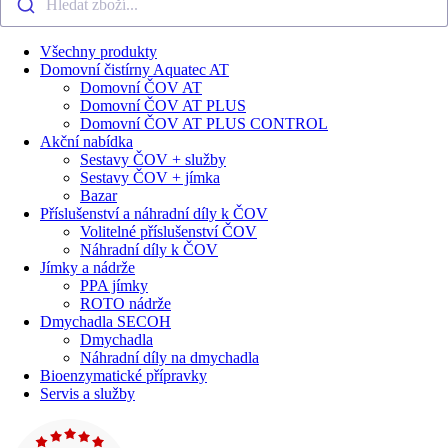
Hledat zboží...
Všechny produkty
Domovní čistírny Aquatec AT
Domovní ČOV AT
Domovní ČOV AT PLUS
Domovní ČOV AT PLUS CONTROL
Akční nabídka
Sestavy ČOV + služby
Sestavy ČOV + jímka
Bazar
Příslušenství a náhradní díly k ČOV
Volitelné příslušenství ČOV
Náhradní díly k ČOV
Jímky a nádrže
PPA jímky
ROTO nádrže
Dmychadla SECOH
Dmychadla
Náhradní díly na dmychadla
Bioenzymatické přípravky
Servis a služby