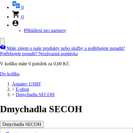
0
0
Přihlášení pro partnery
Máte zájem o naše produkty nebo služby a potřebujete poradit?
Potřebujete poradit?
Nezávazná poptávka
V košíku máte
0
položek za
0,00 Kč
.
Do košíku
Aquatec USBF
>
E-shop
>
Dmychadla SECOH
Dmychadla SECOH
Dmychadla SECOH