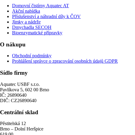
Domovní čistírny Aquatec AT
Akční nabídka
Příslušenství a náhradní díly k ČOV
Jímky a nádrže
Dmychadla SECOH
Bioenzymatické přípravky
O nákupu
Obchodní podmínky
Prohlášení správce o zpracování osobních údajů GDPR
Sídlo firmy
Aquatec USBF s.r.o.
Pavlíkova 5, 602 00 Brno
IČ: 26890640
DIČ: CZ26890640
Centrální sklad
Pěstitelská 12
Brno – Dolní Heršpice
619 00