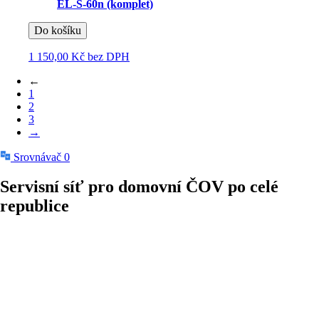
EL-S-60n (komplet)
Do košíku
1 150,00 Kč
bez DPH
←
1
2
3
→
Srovnávač
0
Servisní síť pro domovní ČOV
po celé
republice