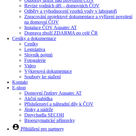
Odborný dozor nad provozem ČOV
Revize vodních děl – domovních ČOV
Odběry a vyhodnocení vzorků vody v laboratoři
Zpracování projektové dokumentace a vyřízení povolení
na domovní ČOV
Instalace ČOV Aquatec AT
Doprava zboží ZDARMA po celé ČR
Ceníky a dokumentace
Ceníky
Legislativa
Slovník pojmů
Fotogalerie
Video
Výkresová dokumentace
Soubory ke stažení
Kontakt
E-shop
Domovní čistírny Aquatec AT
Akční nabídka
Příslušenství a náhradní díly k ČOV
Jímky a nádrže
Dmychadla SECOH
Bioenzymatické přípravky
Přihlášení pro partnery