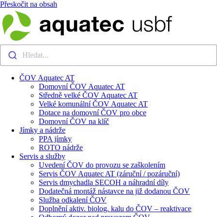
Přeskočit na obsah
Hledat...
ČOV Aquatec AT
Domovní ČOV Aquatec AT
Středně velké ČOV Aquatec AT
Velké komunální ČOV Aquatec AT
Dotace na domovní ČOV pro obce
Domovní ČOV na klíč
Jímky a nádrže
PPA jímky
ROTO nádrže
Servis a služby
Uvedení ČOV do provozu se zaškolením
Servis ČOV Aquatec AT (záruční / pozáruční)
Servis dmychadla SECOH a náhradní díly
Dodatečná montáž nástavce na již dodanou ČOV
Služba odkalení ČOV
Doplnění aktiv. biolog. kalu do ČOV – reaktivace