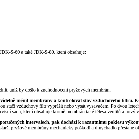
DK-S-60 a také JDK-S-80, která obsahuje:
adnit, aniž by došlo k znehodnocení pryžových membrán.
delně měnit membrány a kontrolovat stav vzduchového filtru.
Ko
nou stačí vzduchový filtr vyprášit nebo vysát vysavačem. Po dvou let
ervisní sada, která obsahuje kromě membrán také tělesa ventilů a nový v
oporučených intervalech, pak dochází k razantnímu poklesu výkon
e starší pryžové membrány mechanicky poškodí a dmychadlo přestane o