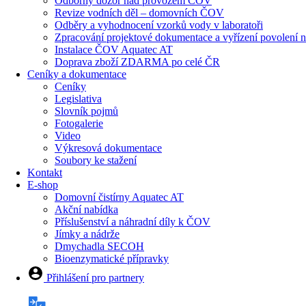
Odborný dozor nad provozem ČOV
Revize vodních děl – domovních ČOV
Odběry a vyhodnocení vzorků vody v laboratoři
Zpracování projektové dokumentace a vyřízení povolen
Instalace ČOV Aquatec AT
Doprava zboží ZDARMA po celé ČR
Ceníky a dokumentace
Ceníky
Legislativa
Slovník pojmů
Fotogalerie
Video
Výkresová dokumentace
Soubory ke stažení
Kontakt
E-shop
Domovní čistírny Aquatec AT
Akční nabídka
Příslušenství a náhradní díly k ČOV
Jímky a nádrže
Dmychadla SECOH
Bioenzymatické přípravky
Přihlášení pro partnery