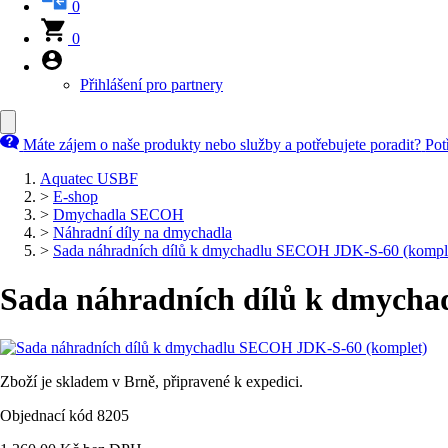
0
0
Přihlášení pro partnery
Máte zájem o naše produkty nebo služby a potřebujete poradit?
Pot
Aquatec USBF
>
E-shop
>
Dmychadla SECOH
>
Náhradní díly na dmychadla
>
Sada náhradních dílů k dmychadlu SECOH JDK-S-60 (kompl
Sada náhradních dílů k dmych
Zboží je skladem v Brně, připravené k expedici.
Objednací kód 8205