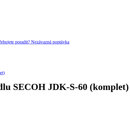
řebujete poradit?
Nezávazná poptávka
et)
adlu SECOH JDK-S-60 (komplet)