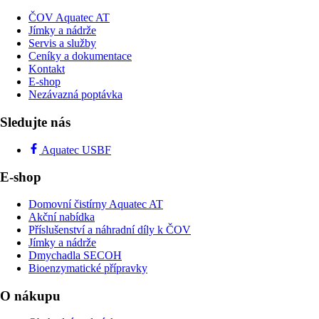
ČOV Aquatec AT
Jímky a nádrže
Servis a služby
Ceníky a dokumentace
Kontakt
E-shop
Nezávazná poptávka
Sledujte nás
Aquatec USBF
E-shop
Domovní čistírny Aquatec AT
Akční nabídka
Příslušenství a náhradní díly k ČOV
Jímky a nádrže
Dmychadla SECOH
Bioenzymatické přípravky
O nákupu