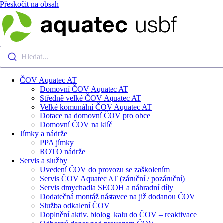
Přeskočit na obsah
Hledat...
ČOV Aquatec AT
Domovní ČOV Aquatec AT
Středně velké ČOV Aquatec AT
Velké komunální ČOV Aquatec AT
Dotace na domovní ČOV pro obce
Domovní ČOV na klíč
Jímky a nádrže
PPA jímky
ROTO nádrže
Servis a služby
Uvedení ČOV do provozu se zaškolením
Servis ČOV Aquatec AT (záruční / pozáruční)
Servis dmychadla SECOH a náhradní díly
Dodatečná montáž nástavce na již dodanou ČOV
Služba odkalení ČOV
Doplnění aktiv. biolog. kalu do ČOV – reaktivace