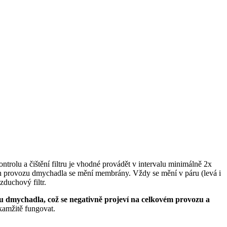
ntrolu a čištění filtru je vhodné provádět v intervalu minimálně 2x
ech provozu dmychadla se mění membrány. Vždy se mění v páru (levá i
zduchový filtr.
u dmychadla, což se negativně projeví na celkovém provozu a
kamžitě fungovat.