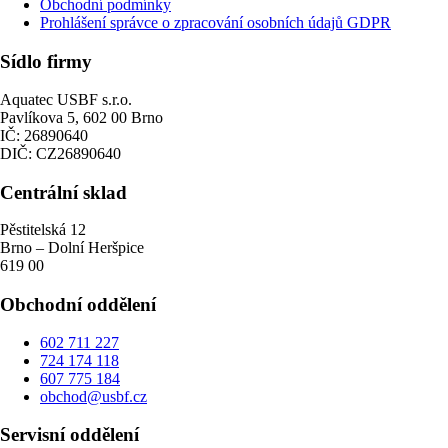
Obchodní podmínky
Prohlášení správce o zpracování osobních údajů GDPR
Sídlo firmy
Aquatec USBF s.r.o.
Pavlíkova 5, 602 00 Brno
IČ: 26890640
DIČ: CZ26890640
Centrální sklad
Pěstitelská 12
Brno – Dolní Heršpice
619 00
Obchodní oddělení
602 711 227
724 174 118
607 775 184
obchod@usbf.cz
Servisní oddělení