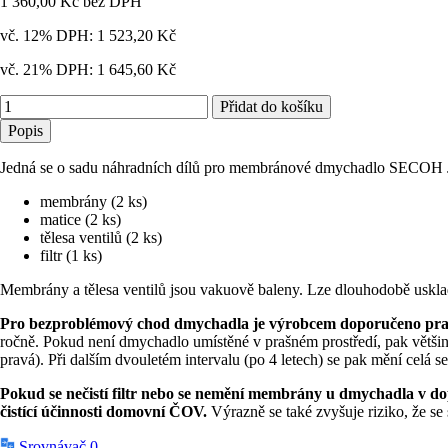
1 360,00 Kč
bez DPH
vč. 12% DPH:
1 523,20 Kč
vč. 21% DPH:
1 645,60 Kč
Přidat do košíku
Popis
Jedná se o sadu náhradních dílů pro membránové dmychadlo SECOH J
membrány (2 ks)
matice (2 ks)
tělesa ventilů (2 ks)
filtr (1 ks)
Membrány a tělesa ventilů jsou vakuově baleny. Lze dlouhodobě uskl
Pro bezproblémový chod dmychadla je výrobcem doporučeno pravi
ročně. Pokud není dmychadlo umístěné v prašném prostředí, pak větši
pravá). Při dalším dvouletém intervalu (po 4 letech) se pak mění celá s
Pokud se nečistí filtr nebo se nemění membrány u dmychadla v d
čistící účinnosti domovní ČOV.
Výrazně se také zvyšuje riziko, že s
Srovnávač
0