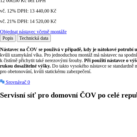
12 000,00 Kč
bez DPH
vč. 12% DPH:
13 440,00 Kč
vč. 21% DPH:
14 520,00 Kč
Objednat nástavec včetně montáže
Popis
Technická data
Nástavec na ČOV se používá v případě, kdy je nátokové potrubí ul
kvůli uzamykání víka. Pro jednoduchou montáž má nástavec na spodní 
k čistírně přichytit také nerezovými šrouby.
Při použití nástavce o v
rukou dosažitelné výšky.
Do takto vysokého nástavce se standardně m
pro obetonování, kvůli statickému zabezpečení.
Srovnávač
0
Servisní síť pro domovní ČOV
po celé repu