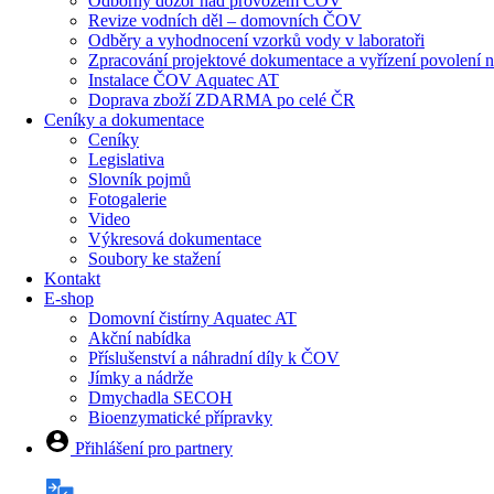
Odborný dozor nad provozem ČOV
Revize vodních děl – domovních ČOV
Odběry a vyhodnocení vzorků vody v laboratoři
Zpracování projektové dokumentace a vyřízení povolen
Instalace ČOV Aquatec AT
Doprava zboží ZDARMA po celé ČR
Ceníky a dokumentace
Ceníky
Legislativa
Slovník pojmů
Fotogalerie
Video
Výkresová dokumentace
Soubory ke stažení
Kontakt
E-shop
Domovní čistírny Aquatec AT
Akční nabídka
Příslušenství a náhradní díly k ČOV
Jímky a nádrže
Dmychadla SECOH
Bioenzymatické přípravky
Přihlášení pro partnery