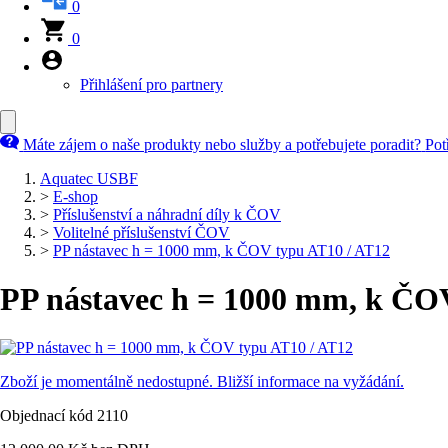
0
0
Přihlášení pro partnery
Máte zájem o naše produkty nebo služby a potřebujete poradit?
Pot
Aquatec USBF
>
E-shop
>
Příslušenství a náhradní díly k ČOV
>
Volitelné příslušenství ČOV
>
PP nástavec h = 1000 mm, k ČOV typu AT10 / AT12
PP nástavec h = 1000 mm, k ČO
Zboží je momentálně nedostupné. Bližší informace na vyžádání.
Objednací kód 2110