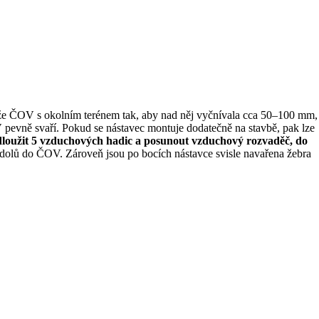
že ČOV s okolním terénem tak, aby nad něj vyčnívala cca 50–100 mm,
pevně svaří. Pokud se nástavec montuje dodatečně na stavbě, pak lze
dloužit 5 vzduchových hadic a posunout vzduchový rozvaděč, do
 dolů do ČOV. Zároveň jsou po bocích nástavce svisle navařena žebra