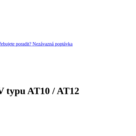
řebujete poradit?
Nezávazná poptávka
V typu AT10 / AT12