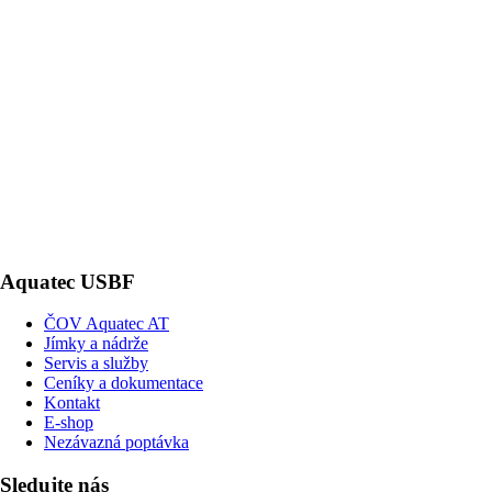
Aquatec USBF
ČOV Aquatec AT
Jímky a nádrže
Servis a služby
Ceníky a dokumentace
Kontakt
E-shop
Nezávazná poptávka
Sledujte nás