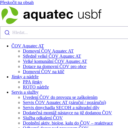
Přeskočit na obsah
Hledat...
ČOV Aquatec AT
Domovní ČOV Aquatec AT
Středně velké ČOV Aquatec AT
Velké komunální ČOV Aquatec AT
Dotace na domovní ČOV pro obce
Domovní ČOV na klíč
Jímky a nádrže
PPA jímky
ROTO nádrže
Servis a služby
Uvedení ČOV do provozu se zaškolením
Servis ČOV Aquatec AT (záruční / pozáruční)
Servis dmychadla SECOH a náhradní díly
Dodatečná montáž nástavce na již dodanou ČOV
Služba odkalení ČOV
Doplnění aktiv. biolog. kalu do ČOV – reaktivace