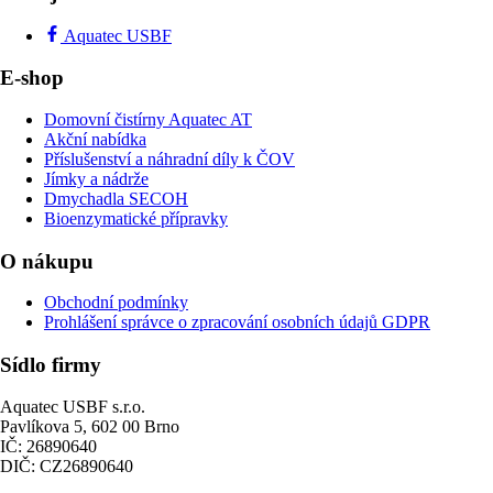
Aquatec USBF
E-shop
Domovní čistírny Aquatec AT
Akční nabídka
Příslušenství a náhradní díly k ČOV
Jímky a nádrže
Dmychadla SECOH
Bioenzymatické přípravky
O nákupu
Obchodní podmínky
Prohlášení správce o zpracování osobních údajů GDPR
Sídlo firmy
Aquatec USBF s.r.o.
Pavlíkova 5, 602 00 Brno
IČ: 26890640
DIČ: CZ26890640