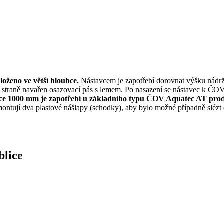
oženo ve větší hloubce.
Nástavcem je zapotřebí dorovnat výšku nádr
straně navařen osazovací pás s lemem. Po nasazení se nástavec k ČOV 
ýšce 1000 mm je zapotřebí u základního typu ČOV Aquatec AT pro
ontují dva plastové nášlapy (schodky), aby bylo možné případně slézt
blice