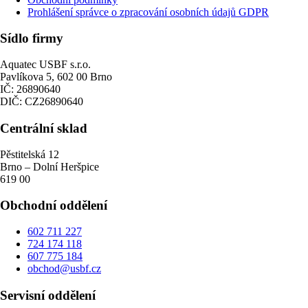
Prohlášení správce o zpracování osobních údajů GDPR
Sídlo firmy
Aquatec USBF s.r.o.
Pavlíkova 5, 602 00 Brno
IČ: 26890640
DIČ: CZ26890640
Centrální sklad
Pěstitelská 12
Brno – Dolní Heršpice
619 00
Obchodní oddělení
602 711 227
724 174 118
607 775 184
obchod@usbf.cz
Servisní oddělení