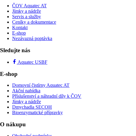
ČOV Aquatec AT
Jímky a nádrže
Servis a služby
Ceníky a dokumentace
Kontakt
E-shop
Nezávazná poptávka
Sledujte nás
Aquatec USBF
E-shop
Domovní čistírny Aquatec AT
Akční nabídka
Příslušenství a náhradní díly k ČOV
Jímky a nádrže
Dmychadla SECOH
Bioenzymatické přípravky
O nákupu
Obchodní podmínky