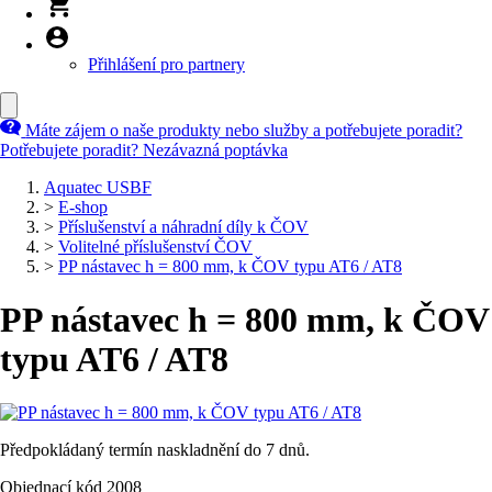
Přihlášení pro partnery
Máte zájem o naše produkty nebo služby a potřebujete poradit?
Potřebujete poradit?
Nezávazná poptávka
Aquatec USBF
>
E-shop
>
Příslušenství a náhradní díly k ČOV
>
Volitelné příslušenství ČOV
>
PP nástavec h = 800 mm, k ČOV typu AT6 / AT8
PP nástavec h = 800 mm, k ČOV
typu AT6 / AT8
Předpokládaný termín naskladnění do 7 dnů.
Objednací kód 2008