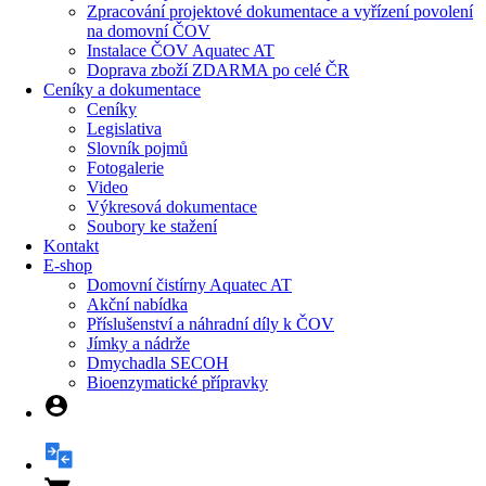
Zpracování projektové dokumentace a vyřízení povolení
na domovní ČOV
Instalace ČOV Aquatec AT
Doprava zboží ZDARMA po celé ČR
Ceníky a dokumentace
Ceníky
Legislativa
Slovník pojmů
Fotogalerie
Video
Výkresová dokumentace
Soubory ke stažení
Kontakt
E-shop
Domovní čistírny Aquatec AT
Akční nabídka
Příslušenství a náhradní díly k ČOV
Jímky a nádrže
Dmychadla SECOH
Bioenzymatické přípravky