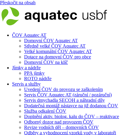
Přeskočit na obsah
ČOV Aquatec AT
Domovní ČOV Aquatec AT
Středně velké ČOV Aquatec AT
Velké komunální ČOV Aquatec AT
Dotace na domovní ČOV pro obce
Domovní ČOV na klíč
Jímky a nádrže
PPA jímky
ROTO nádrže
Servis a služby
Uvedení ČOV do provozu se zaškolením
Servis ČOV Aquatec AT (záruční / pozáruční)
Servis dmychadla SECOH a náhradní díly
Dodatečná montáž nástavce na již dodanou ČOV
Služba odkalení ČOV
Doplnění aktiv. biolog. kalu do ČOV – reaktivace
Odborný dozor nad provozem ČOV
Revize vodních děl – domovních ČOV
Odběry a vyhodnocení vzorků vody v laboratoři