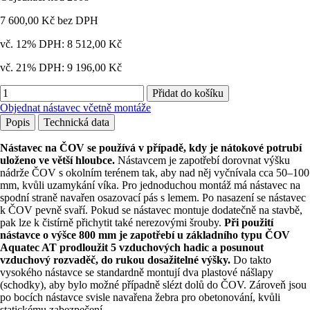
7 600,00 Kč
bez DPH
vč. 12% DPH:
8 512,00 Kč
vč. 21% DPH:
9 196,00 Kč
Přidat do košíku
Objednat nástavec včetně montáže
Popis
Technická data
Nástavec na ČOV se používá v případě, kdy je nátokové potrubí
uloženo ve větší hloubce.
Nástavcem je zapotřebí dorovnat výšku
nádrže ČOV s okolním terénem tak, aby nad něj vyčnívala cca 50–100
mm, kvůli uzamykání víka. Pro jednoduchou montáž má nástavec na
spodní straně navařen osazovací pás s lemem. Po nasazení se nástavec
k ČOV pevně svaří. Pokud se nástavec montuje dodatečně na stavbě,
pak lze k čistírně přichytit také nerezovými šrouby.
Při použití
nástavce o výšce 800 mm je zapotřebí u základního typu ČOV
Aquatec AT prodloužit 5 vzduchových hadic a posunout
vzduchový rozvaděč, do rukou dosažitelné výšky.
Do takto
vysokého nástavce se standardně montují dva plastové nášlapy
(schodky), aby bylo možné případně slézt dolů do ČOV. Zároveň jsou
po bocích nástavce svisle navařena žebra pro obetonování, kvůli
statickému zabezpečení.