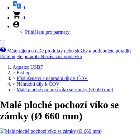
0
0
Přihlášení pro partnery
Máte zájem o naše produkty nebo služby a potřebujete poradit?
Potřebujete poradit?
Nezávazná poptávka
Aquatec USBF
>
E-shop
>
Příslušenství a náhradní díly k ČOV
>
Náhradní díly k ČOV
>
Malé ploché pochozí víko se zámky (Ø 660 mm)
Malé ploché pochozí víko se
zámky (Ø 660 mm)