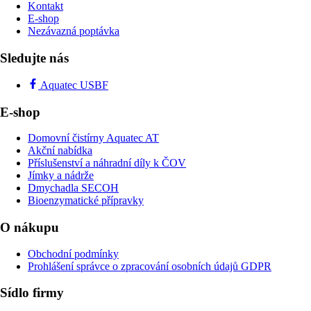
Kontakt
E-shop
Nezávazná poptávka
Sledujte nás
Aquatec USBF
E-shop
Domovní čistírny Aquatec AT
Akční nabídka
Příslušenství a náhradní díly k ČOV
Jímky a nádrže
Dmychadla SECOH
Bioenzymatické přípravky
O nákupu
Obchodní podmínky
Prohlášení správce o zpracování osobních údajů GDPR
Sídlo firmy