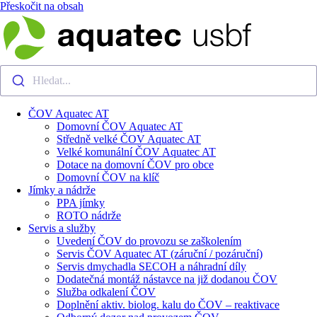
Přeskočit na obsah
Hledat...
ČOV Aquatec AT
Domovní ČOV Aquatec AT
Středně velké ČOV Aquatec AT
Velké komunální ČOV Aquatec AT
Dotace na domovní ČOV pro obce
Domovní ČOV na klíč
Jímky a nádrže
PPA jímky
ROTO nádrže
Servis a služby
Uvedení ČOV do provozu se zaškolením
Servis ČOV Aquatec AT (záruční / pozáruční)
Servis dmychadla SECOH a náhradní díly
Dodatečná montáž nástavce na již dodanou ČOV
Služba odkalení ČOV
Doplnění aktiv. biolog. kalu do ČOV – reaktivace