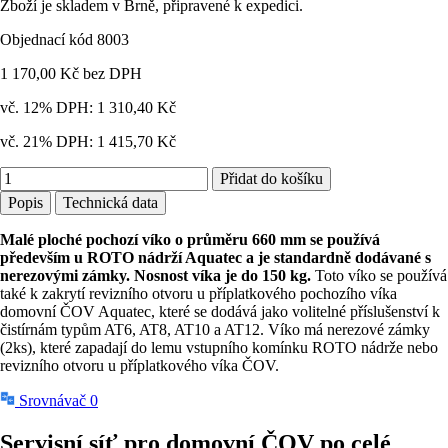
Zboží je skladem v Brně, připravené k expedici.
Objednací kód 8003
1 170,00 Kč
bez DPH
vč. 12% DPH:
1 310,40 Kč
vč. 21% DPH:
1 415,70 Kč
Přidat do košíku
Popis
Technická data
Malé ploché pochozí víko o průměru 660 mm se používá
především u ROTO nádrží Aquatec a je standardně dodávané s
nerezovými zámky. Nosnost víka je do 150 kg.
Toto víko se používá
také k zakrytí revizního otvoru u příplatkového pochozího víka
domovní ČOV Aquatec, které se dodává jako volitelné příslušenství k
čistírnám typům AT6, AT8, AT10 a AT12. Víko má nerezové zámky
(2ks), které zapadají do lemu vstupního komínku ROTO nádrže nebo
revizního otvoru u příplatkového víka ČOV.
Srovnávač
0
Servisní síť pro domovní ČOV
po celé