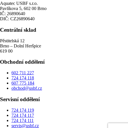
Aquatec USBF s.r.o.
Pavlíkova 5, 602 00 Brno
IČ: 26890640
DIČ: CZ26890640
Centrální sklad
Pěstitelská 12
Brno – Dolní Heršpice
619 00
Obchodní oddělení
602 711 227
724 174 118
607 775 184
obchod@usbf.cz
Servisní oddělení
724 174 119
724 174 117
724 174 111
servis@usbf.cz