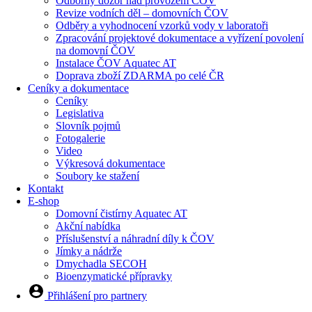
Odborný dozor nad provozem ČOV
Revize vodních děl – domovních ČOV
Odběry a vyhodnocení vzorků vody v laboratoři
Zpracování projektové dokumentace a vyřízení povolení
na domovní ČOV
Instalace ČOV Aquatec AT
Doprava zboží ZDARMA po celé ČR
Ceníky a dokumentace
Ceníky
Legislativa
Slovník pojmů
Fotogalerie
Video
Výkresová dokumentace
Soubory ke stažení
Kontakt
E-shop
Domovní čistírny Aquatec AT
Akční nabídka
Příslušenství a náhradní díly k ČOV
Jímky a nádrže
Dmychadla SECOH
Bioenzymatické přípravky
Přihlášení pro partnery